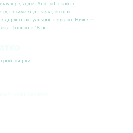
аузере, а для Android с сайта
од занимает до часа, есть и
да держат актуальное зеркало. Ниже —
ка. Только с 18 лет.
атко
трой сверки.
astrix, криптовалюта