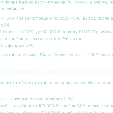
я Флинт Казино рассчитаны на РФ: суммы в рублях, 
 в кабинете.
 — 500 ₽ за регистрацию по коду F500; вывод после д
x20).
 взнос — +100% до 50 000 ₽ по коду PLUS100, вейдже
ы и кэшбэк для активных и VIP-игроков.
ы с фондом в ₽.
ше ставка не выше 5% от бонуса; слоты — 100% зачёта
программа и лояльность Flint
висит от оборота: ставки возвращают кэшбэк, а пари
ль — базовый статус, возврат 0,3%.
вый — от оборота 100 000 ₽: кэшбэк 0,5% и ежедневн
ный — от оборота 500 000 ₽: кэшбэк 0,7% и больше т