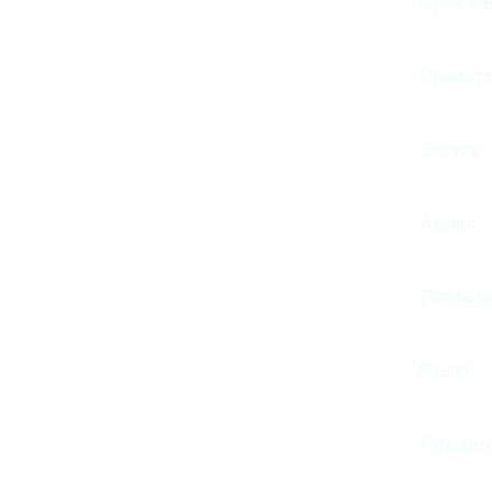
Срок в
Операт
Запуск
Адрес
Платфо
Языки
Поддер