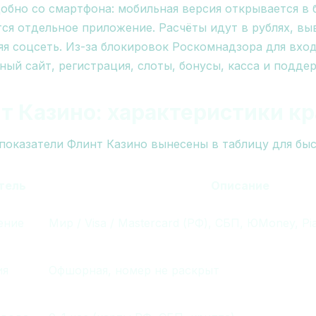
обно со смартфона: мобильная версия открывается в бр
ся отдельное приложение. Расчёты идут в рублях, выв
яя соцсеть. Из-за блокировок Роскомнадзора для вхо
ый сайт, регистрация, слоты, бонусы, касса и поддерж
т Казино: характеристики кр
показатели Флинт Казино вынесены в таблицу для быс
тель
Описание
ение
Мир / Visa / Mastercard (РФ), СБП, ЮMoney, Pi
ия
Офшорная, номер не раскрыт