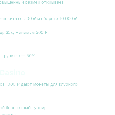
повышенный размер открывает
епозита от 500 ₽ и оборота 10 000 ₽
р 35x, минимум 500 ₽.
, рулетка — 50%.
 Casino
 от 1000 ₽ дают монеты для клубного
ый бесплатный турнир.
урниров.