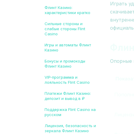
Играть уд
Флинт Казино:
скачивает
характеристики кратко
внутренн
Сильные стороны и
официальн
слабые стороны Flint
Casino
Флин
Игры и автоматы Флинт
Казино
Опорные 
Бонусы и промокоды
Флинт Казино
VIP-программа и
Показа
лояльность Flint Casino
Платежи Флинт Казино:
Пополн
депозит и вывод в ₽
Поддержка Flint Casino на
Лиценз
русском
Лицензия, безопасность и
зеркала Флинт Казино